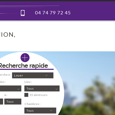
04 74 79 72 45
ION,
erche à :
Louer
en :
Lieu :
Tous
à :
Et alentours
Tous
Chambres :
Tous