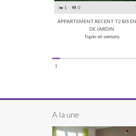
1
0
APPARTEMENT RECENT T2 BIS EN
DE JARDIN
Tupin-et-semons
1
A la une