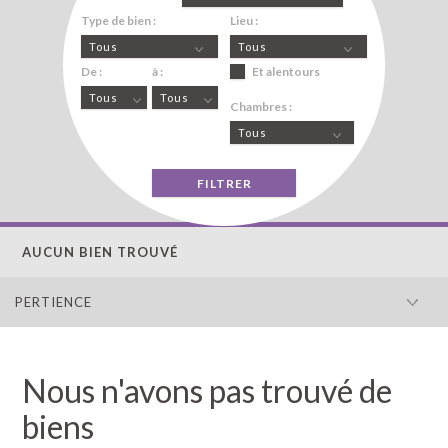
Type de bien :
Lieu :
Tous
Tous
De :
à :
Et alentours
Tous
Tous
Chambres :
Tous
AUCUN BIEN TROUVÉ
PERTIENCE
Nous n'avons pas trouvé de
biens