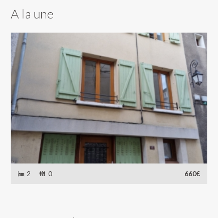
A la une
2
0
660€