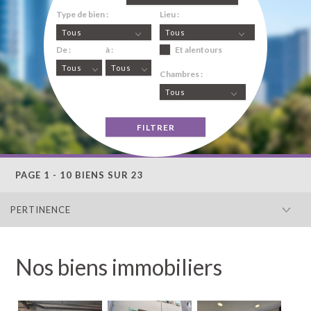
Type de bien :
Lieu :
Tous
Tous
De :
à :
Et alentours
Tous
Tous
Chambres :
Tous
PAGE 1 - 10 BIENS SUR 23
PERTINENCE
Nos biens immobiliers