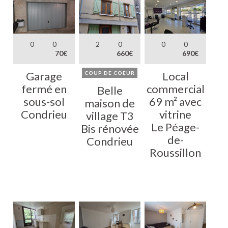
0
0
2
0
0
0
70€
660€
690€
Garage
Local
COUP DE COEUR
fermé en
commercial
Belle
sous-sol
69 m² avec
maison de
Condrieu
vitrine
village T3
Le Péage-
Bis rénovée
de-
Condrieu
Roussillon