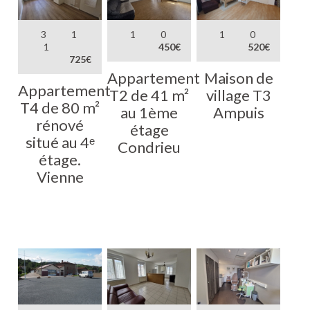
3
1
1
0
1
0
1
450€
520€
725€
Appartement
Maison de
Appartement
T2 de 41 m²
village T3
T4 de 80 m²
au 1ème
Ampuis
rénové
étage
situé au 4ᵉ
Condrieu
étage.
Vienne