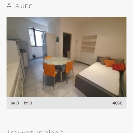
A la une
0
0
405€
Trouvez un bien à