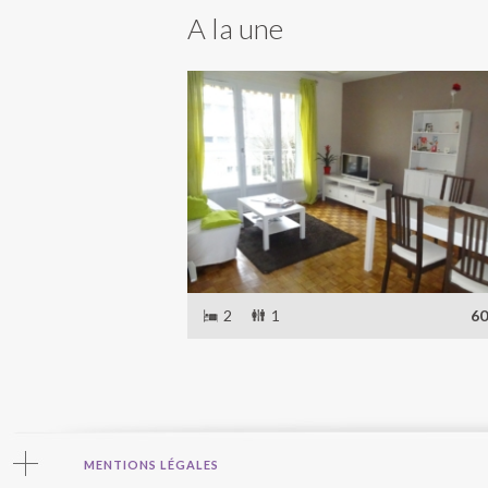
A la une
2
1
60
MENTIONS LÉGALES