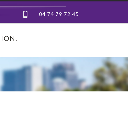
04 74 79 72 45
ION,