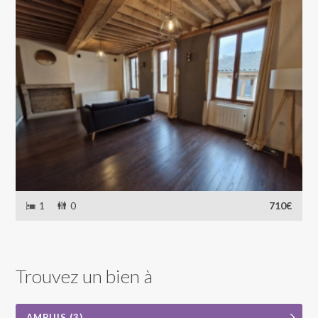
1
0
710€
Trouvez un bien à
AMPUIS (3)