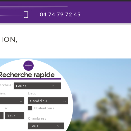
04 74 79 72 45
ION,
erche à :
Louer
en :
Lieu :
Condrieu
à :
Et alentours
Tous
Chambres :
Tous